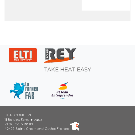
TAKE HEAT EASY
HEAT CONCEPT
11 Bd des Echarneaux
ZI du Coin BP 113
42402 Saint-Chamond Cedex France