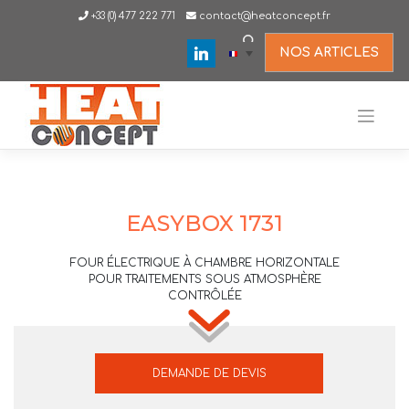
Skip
+33 (0) 477 222 771
contact@heatconcept.fr
to
content
linkedin
NOS ARTICLES
EASYBOX 1731
FOUR ÉLECTRIQUE À CHAMBRE HORIZONTALE
POUR TRAITEMENTS SOUS ATMOSPHÈRE
CONTRÔLÉE
DEMANDE DE DEVIS