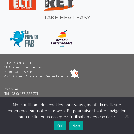
TAKE HEAT EASY
HEAT CONCEPT
11 Bd des Echarneaux
ZI du Coin BP 113
42402 Saint-Chamond Cedex France
CONTACT
Tél:
+33 (0) 477 222 771
Fax: + 33 (0) 477 314 638
Mail:
contact@heatconcept.fr
Nous utilisons des cookies pour vous garantir la meilleure
expérience sur notre site web. En poursuivant votre navigation
Notre histoire
sur ce site, vous acceptez l'utilisation des cookies :
Télécharger les fiches techniques
Oui
Non
© 2026
heatconcept
|
Mentions légales
|
Politique de confidentialité